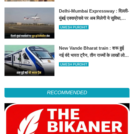
Delhi-Mumbai Expressway : दिल्ली-
मुंबई एक्सप्रेसवे पर अब मिलेगी ये सुविधा,
हेलीकॉप्टर सर्विस से तुरंत घायल पहुंचेगा
UMESH PUROHIT
हॉस्पिटल
New Vande Bharat train : शरू हुई
नई वंदे भारत ट्रैन, तीन राज्यों के लाखों लोगों
का सफर होगा आसान, देखें पूरा रूटमैप
UMESH PUROHIT
RECOMMENDED