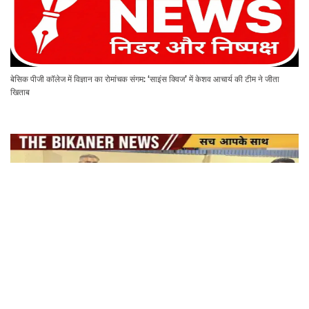
बेसिक पीजी कॉलेज में विज्ञान का रोमांचक संगम: ‘साइंस क्विज’ में केशव आचार्य की टीम ने जीता
खिताब
शहर जिला कांग्रेस कमेटी के पदाधिकारियों ने प्रदेश अध्यक्ष गोविन्द सिंह डोटासरा से की शिष्टाचार
भेंट