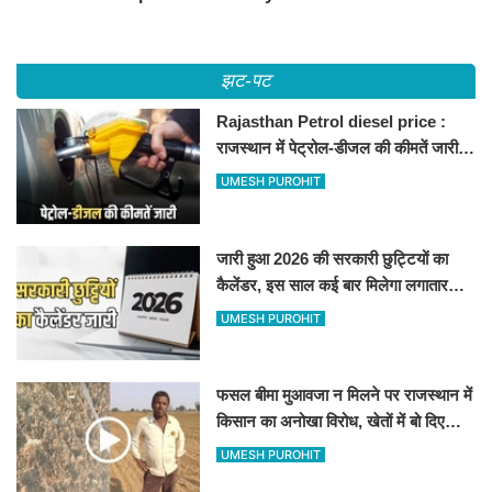
झट-पट
Rajasthan Petrol diesel price :
राजस्थान में पेट्रोल-डीजल की कीमतें जारी,
जानिए बीकानेर समेत पुरे प्रदेश में नए रेट
UMESH PUROHIT
जारी हुआ 2026 की सरकारी छुट्टियों का
कैलेंडर, इस साल कई बार मिलेगा लगातार
अवकाश, देखें
UMESH PUROHIT
फसल बीमा मुआवजा न मिलने पर राजस्थान में
किसान का अनोखा विरोध, खेतों में बो दिए
500-500 रुपए के नोट, वीडियो वायरल
UMESH PUROHIT