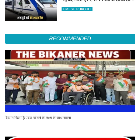
का सफर होगा आसान, देखें पूरा रूटमैप
UMESH PUROHIT
RECOMMENDED
दिव्यांग खिलाड़ि पदक जीतने के लक्ष्य के साथ रवाना