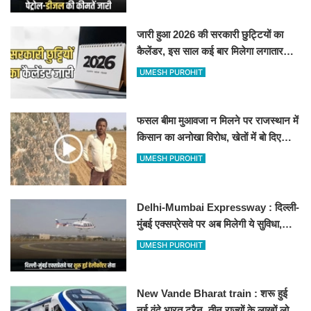
जारी हुआ 2026 की सरकारी छुट्टियों का
कैलेंडर, इस साल कई बार मिलेगा लगातार
अवकाश, देखें
UMESH PUROHIT
फसल बीमा मुआवजा न मिलने पर राजस्थान में
किसान का अनोखा विरोध, खेतों में बो दिए
500-500 रुपए के नोट, वीडियो वायरल
UMESH PUROHIT
Delhi-Mumbai Expressway : दिल्ली-
मुंबई एक्सप्रेसवे पर अब मिलेगी ये सुविधा,
हेलीकॉप्टर सर्विस से तुरंत घायल पहुंचेगा
UMESH PUROHIT
हॉस्पिटल
New Vande Bharat train : शरू हुई
नई वंदे भारत ट्रैन, तीन राज्यों के लाखों लोगों