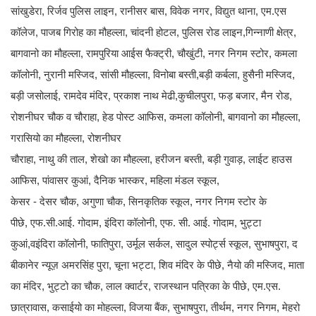
सांखुडेरा, रिर्जव पुलिस लाइन, रानीसर बास, विवेक नगर, विद्युत थाना, एम.एस
कॉलेज, पाजब गिरोह का मौहल्ला, चांदनी होटल, पुलिस रोड लाइन,गिन्नाणी क्षेत्र,
बागवानो का मौहल्ला, रामपुरिया आईस फैक्ट्री, चौखुंटी, नगर निगम स्टोर, कमला
कॉलोनी, नुरानी मस्जिद, सांसी मौहल्ला, विनोबा बस्ती,बड़ी कर्बला, हुसैनी मस्जिद,
बड़ी जसोलाई, रामदेव मंदिर, प्रकाश नाथ मेढी,कुचीलपुरा, फड़ बजार, मैन रोड,
रोशनीघर चौक व चौराहा, हेड पोस्ट आफिस, कमला कॉलोनी, बागवानो का मौहल्ला,
गरासियो का मौहल्ला, रोशनीघर
चौराहा, नाथु की ताल, शेखो का मौहल्ला, हरीजन बस्ती, बड़ी गुवाड़, लाईट हाउस
आफिस, पांवासर कुआं, दैनिक भास्कर, महिला मंडल स्कूल,
केसर - देसर चौक, अगुणा चौक, सिनकृतिक स्कूल, नगर निगम स्टोर के
पीछे, एफ.सी.आई. गोदाम, इंदिरा कॉलोनी, एफ. सी. आई. गोदाम, भुट्टा
कुआं,वइंदिरा कॉलोनी, फातिपुरा, उर्मूल सर्कल, सादुल स्पोर्ट्स स्कूल, सुभाषपुरा, द
बीकानेर न्यूज़ अमरसिंह पुरा, चूना भट्टा, शिव मंदिर के पीछे, नैयो की मस्जिद, माता
का मंदिर, भुट्टो का चौक, लाल क्वार्टर, राजस्थान पत्रिका के पीछे, एम.एस.
छात्रावास, कसाईयो का मोहल्ला, विजया बैंक, सुभाषपुरा, तीर्थम, नगर निगम, मेहरो