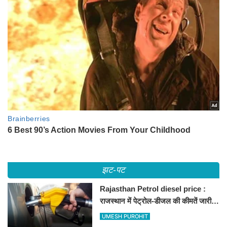
झट-पट
Rajasthan Petrol diesel price :
राजस्थान में पेट्रोल-डीजल की कीमतें जारी,
जानिए बीकानेर समेत पुरे प्रदेश में नए रेट
UMESH PUROHIT