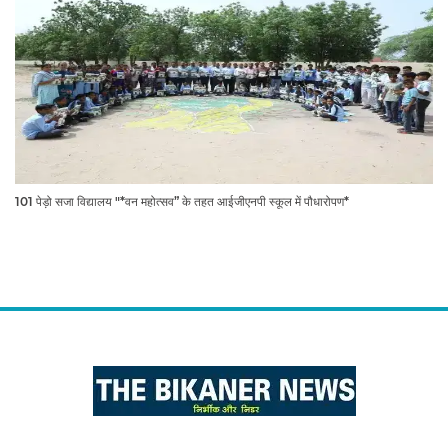
101 पेड़ो सजा विद्यालय "*वन महोत्सव” के तहत आईजीएनपी स्कूल में पौधारोपण*