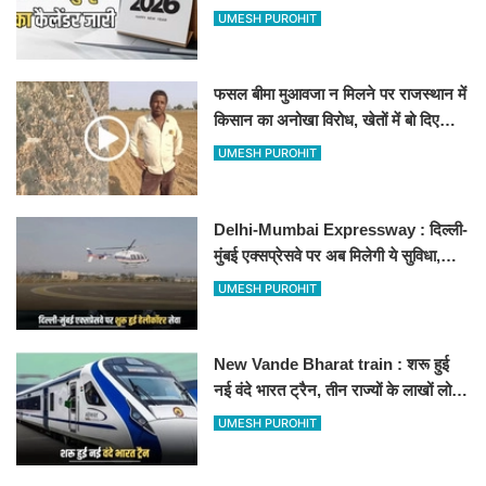
अवकाश, देखें
UMESH PUROHIT
फसल बीमा मुआवजा न मिलने पर राजस्थान में
किसान का अनोखा विरोध, खेतों में बो दिए
500-500 रुपए के नोट, वीडियो वायरल
UMESH PUROHIT
Delhi-Mumbai Expressway : दिल्ली-
मुंबई एक्सप्रेसवे पर अब मिलेगी ये सुविधा,
हेलीकॉप्टर सर्विस से तुरंत घायल पहुंचेगा
UMESH PUROHIT
हॉस्पिटल
New Vande Bharat train : शरू हुई
नई वंदे भारत ट्रैन, तीन राज्यों के लाखों लोगों
का सफर होगा आसान, देखें पूरा रूटमैप
UMESH PUROHIT