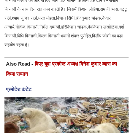
बिन्नाणी परिवार की ओर से दिए जाने वाले सामान के लिये एक टीम रामगोपाल
बिन्नाणी के साथ दिन रात काम करती है। जिसमें किशन लोहिया,रामजी व्यास,गट्टू
राठी,श्याम सुन्दर राठी,भरत मोहता,किशन सिंघी,शिवकुमार चांडक,केदार
आचार्य,गोविन्द बिन्नाणी,निर्मल दम्माणी,हरिकिशन चांडक,देवकिशन लखोटिया,दर्श
बिन्नाणी,विधि बिन्नाणी,किरण बिन्नाणी,भवानी शंकर पुरोहित,दिलीप जोशी का बड़ा
सहयोग रहता है।
Also Read -
विप्र युवा प्रकोष्ठ अध्यक्ष दिनेश कुमार व्यास का
किया सम्मान