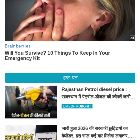
झट-पट
Rajasthan Petrol diesel price :
राजस्थान में पेट्रोल-डीजल की कीमतें जारी,
जानिए बीकानेर समेत पुरे प्रदेश में नए रेट
UMESH PUROHIT
जारी हुआ 2026 की सरकारी छुट्टियों का
कैलेंडर, इस साल कई बार मिलेगा लगातार