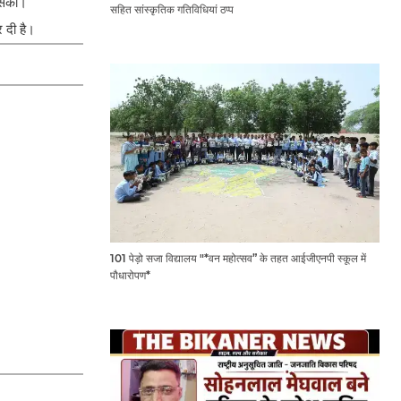
 सका।
सहित सांस्कृतिक गतिविधियां ठप्प
 दी है।
101 पेड़ो सजा विद्यालय "*वन महोत्सव” के तहत आईजीएनपी स्कूल में
पौधारोपण*