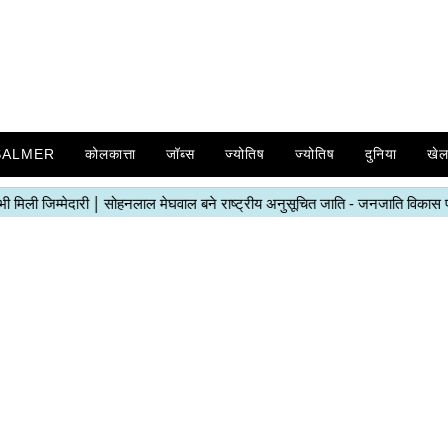
SALMER
कोलकात्ता
जॉब्स
ज्योतिष
ज्योतिष
दुनिया
खे