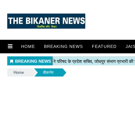
HOME
BREAKING NEWS
FEATURED
JAI
Home
बीकानेर