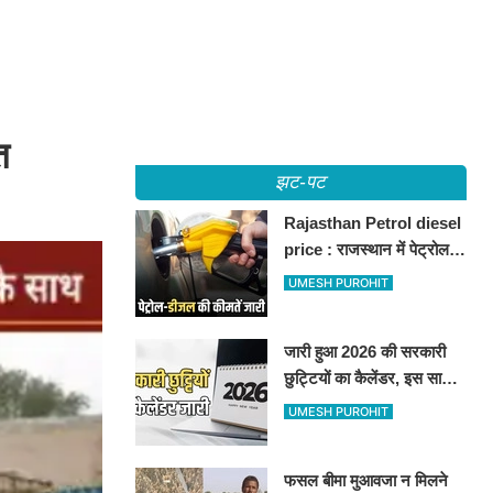
त
झट-पट
Rajasthan Petrol diesel
price : राजस्थान में पेट्रोल-
डीजल की कीमतें जारी, जानिए
UMESH PUROHIT
बीकानेर समेत पुरे प्रदेश में नए
रेट
जारी हुआ 2026 की सरकारी
छुट्टियों का कैलेंडर, इस साल
कई बार मिलेगा लगातार
UMESH PUROHIT
अवकाश, देखें
फसल बीमा मुआवजा न मिलने