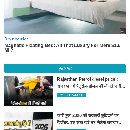
झट-पट
Rajasthan Petrol diesel price :
राजस्थान में पेट्रोल-डीजल की कीमतें जारी,
जानिए बीकानेर समेत पुरे प्रदेश में नए रेट
UMESH PUROHIT
जारी हुआ 2026 की सरकारी छुट्टियों का
कैलेंडर, इस साल कई बार मिलेगा लगातार
अवकाश, देखें