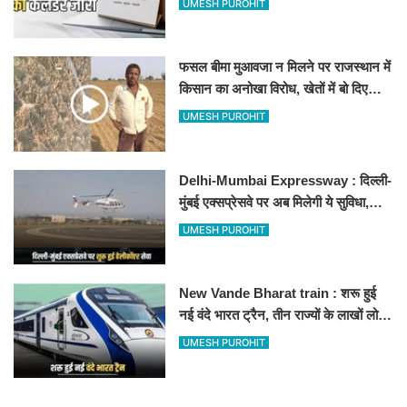
UMESH PUROHIT
फसल बीमा मुआवजा न मिलने पर राजस्थान में
किसान का अनोखा विरोध, खेतों में बो दिए
500-500 रुपए के नोट, वीडियो वायरल
UMESH PUROHIT
Delhi-Mumbai Expressway : दिल्ली-
मुंबई एक्सप्रेसवे पर अब मिलेगी ये सुविधा,
हेलीकॉप्टर सर्विस से तुरंत घायल पहुंचेगा
UMESH PUROHIT
हॉस्पिटल
New Vande Bharat train : शरू हुई
नई वंदे भारत ट्रैन, तीन राज्यों के लाखों लोगों
का सफर होगा आसान, देखें पूरा रूटमैप
UMESH PUROHIT