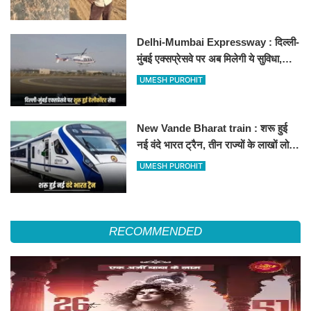
Delhi-Mumbai Expressway : दिल्ली-
मुंबई एक्सप्रेसवे पर अब मिलेगी ये सुविधा,
हेलीकॉप्टर सर्विस से तुरंत घायल पहुंचेगा
UMESH PUROHIT
हॉस्पिटल
New Vande Bharat train : शरू हुई
नई वंदे भारत ट्रैन, तीन राज्यों के लाखों लोगों
का सफर होगा आसान, देखें पूरा रूटमैप
UMESH PUROHIT
RECOMMENDED