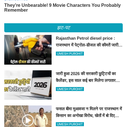
झट-पट
Rajasthan Petrol diesel price :
राजस्थान में पेट्रोल-डीजल की कीमतें जारी,
जानिए बीकानेर समेत पुरे प्रदेश में नए रेट
UMESH PUROHIT
जारी हुआ 2026 की सरकारी छुट्टियों का
कैलेंडर, इस साल कई बार मिलेगा लगातार
अवकाश, देखें
UMESH PUROHIT
फसल बीमा मुआवजा न मिलने पर राजस्थान में
किसान का अनोखा विरोध, खेतों में बो दिए
500-500 रुपए के नोट, वीडियो वायरल
UMESH PUROHIT