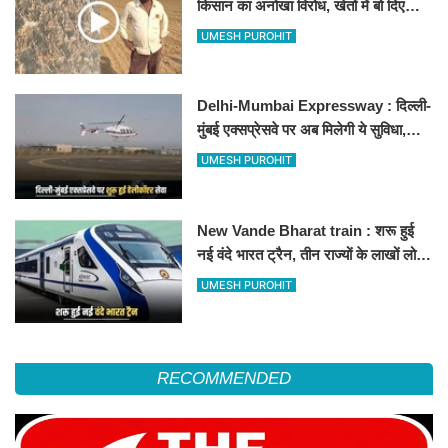
किसान का अनोखा विरोध, खेतों में बो दिए
500-500 रुपए के नोट, वीडियो वायरल
UMESH PUROHIT
Delhi-Mumbai Expressway : दिल्ली-
मुंबई एक्सप्रेसवे पर अब मिलेगी ये सुविधा,
हेलीकॉप्टर सर्विस से तुरंत घायल पहुंचेगा
UMESH PUROHIT
हॉस्पिटल
New Vande Bharat train : शरू हुई
नई वंदे भारत ट्रैन, तीन राज्यों के लाखों लोगों
का सफर होगा आसान, देखें पूरा रूटमैप
UMESH PUROHIT
RECOMMENDED