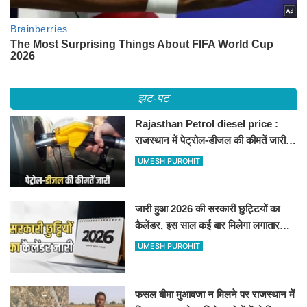
झट-पट
Rajasthan Petrol diesel price :
राजस्थान में पेट्रोल-डीजल की कीमतें जारी,
जानिए बीकानेर समेत पुरे प्रदेश में नए रेट
UMESH PUROHIT
जारी हुआ 2026 की सरकारी छुट्टियों का
कैलेंडर, इस साल कई बार मिलेगा लगातार
अवकाश, देखें
UMESH PUROHIT
फसल बीमा मुआवजा न मिलने पर राजस्थान में