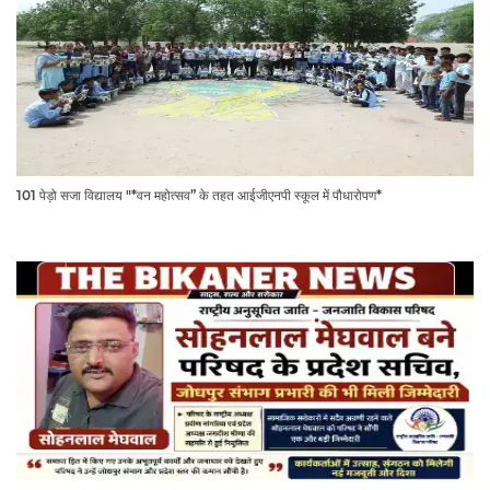
101 पेड़ो सजा विद्यालय "*वन महोत्सव” के तहत आईजीएनपी स्कूल में पौधारोपण*