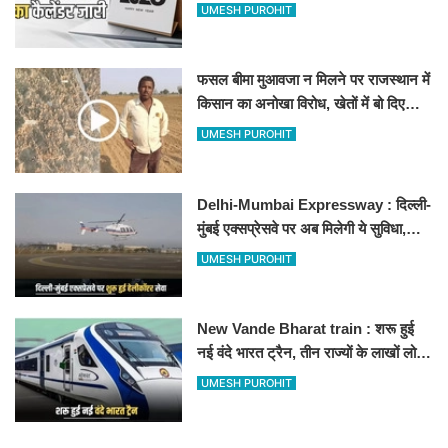
अवकाश, देखें
UMESH PUROHIT
फसल बीमा मुआवजा न मिलने पर राजस्थान में
किसान का अनोखा विरोध, खेतों में बो दिए
500-500 रुपए के नोट, वीडियो वायरल
UMESH PUROHIT
Delhi-Mumbai Expressway : दिल्ली-
मुंबई एक्सप्रेसवे पर अब मिलेगी ये सुविधा,
हेलीकॉप्टर सर्विस से तुरंत घायल पहुंचेगा
UMESH PUROHIT
हॉस्पिटल
New Vande Bharat train : शरू हुई
नई वंदे भारत ट्रैन, तीन राज्यों के लाखों लोगों
का सफर होगा आसान, देखें पूरा रूटमैप
UMESH PUROHIT