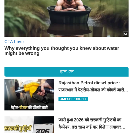
झट-पट
Rajasthan Petrol diesel price :
राजस्थान में पेट्रोल-डीजल की कीमतें जारी,
जानिए बीकानेर समेत पुरे प्रदेश में नए रेट
UMESH PUROHIT
जारी हुआ 2026 की सरकारी छुट्टियों का
कैलेंडर, इस साल कई बार मिलेगा लगातार