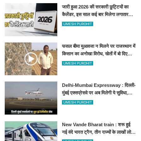
जारी हुआ 2026 की सरकारी छुट्टियों का
कैलेंडर, इस साल कई बार मिलेगा लगातार
अवकाश, देखें
UMESH PUROHIT
फसल बीमा मुआवजा न मिलने पर राजस्थान में
किसान का अनोखा विरोध, खेतों में बो दिए
500-500 रुपए के नोट, वीडियो वायरल
UMESH PUROHIT
Delhi-Mumbai Expressway : दिल्ली-
मुंबई एक्सप्रेसवे पर अब मिलेगी ये सुविधा,
हेलीकॉप्टर सर्विस से तुरंत घायल पहुंचेगा
UMESH PUROHIT
हॉस्पिटल
New Vande Bharat train : शरू हुई
नई वंदे भारत ट्रैन, तीन राज्यों के लाखों लोगों
का सफर होगा आसान, देखें पूरा रूटमैप