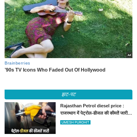
झट-पट
Rajasthan Petrol diesel price :
राजस्थान में पेट्रोल-डीजल की कीमतें जारी,
जानिए बीकानेर समेत पुरे प्रदेश में नए रेट
UMESH PUROHIT