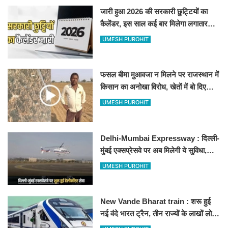
जारी हुआ 2026 की सरकारी छुट्टियों का
कैलेंडर, इस साल कई बार मिलेगा लगातार
अवकाश, देखें
UMESH PUROHIT
फसल बीमा मुआवजा न मिलने पर राजस्थान में
किसान का अनोखा विरोध, खेतों में बो दिए
500-500 रुपए के नोट, वीडियो वायरल
UMESH PUROHIT
Delhi-Mumbai Expressway : दिल्ली-
मुंबई एक्सप्रेसवे पर अब मिलेगी ये सुविधा,
हेलीकॉप्टर सर्विस से तुरंत घायल पहुंचेगा
UMESH PUROHIT
हॉस्पिटल
New Vande Bharat train : शरू हुई
नई वंदे भारत ट्रैन, तीन राज्यों के लाखों लोगों
का सफर होगा आसान, देखें पूरा रूटमैप