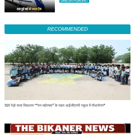
UMESH PUROHIT
RECOMMENDED
101 पेड़ो सजा विद्यालय "*वन महोत्सव” के तहत आईजीएनपी स्कूल में पौधारोपण*