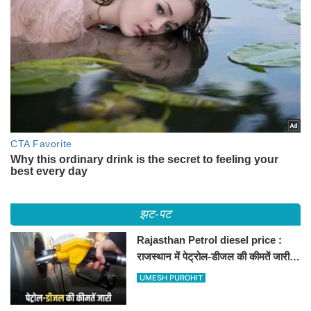
झट-पट
Rajasthan Petrol diesel price :
राजस्थान में पेट्रोल-डीजल की कीमतें जारी,
जानिए बीकानेर समेत पुरे प्रदेश में नए रेट
UMESH PUROHIT