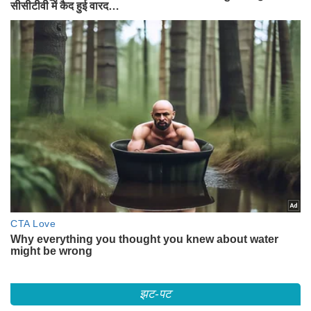
झट-पट