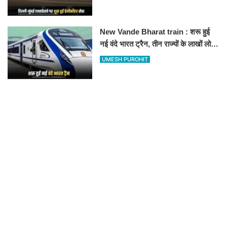
हॉस्पिटल
New Vande Bharat train : शरू हुई
नई वंदे भारत ट्रैन, तीन राज्यों के लाखों लोगों
का सफर होगा आसान, देखें पूरा रूटमैप
UMESH PUROHIT
RECOMMENDED