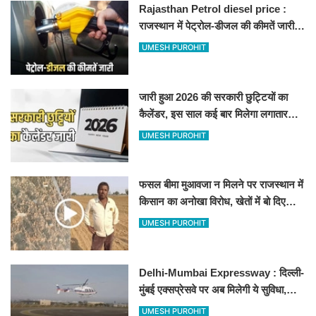
Rajasthan Petrol diesel price :
राजस्थान में पेट्रोल-डीजल की कीमतें जारी,
जानिए बीकानेर समेत पुरे प्रदेश में नए रेट
UMESH PUROHIT
जारी हुआ 2026 की सरकारी छुट्टियों का
कैलेंडर, इस साल कई बार मिलेगा लगातार
अवकाश, देखें
UMESH PUROHIT
फसल बीमा मुआवजा न मिलने पर राजस्थान में
किसान का अनोखा विरोध, खेतों में बो दिए
500-500 रुपए के नोट, वीडियो वायरल
UMESH PUROHIT
Delhi-Mumbai Expressway : दिल्ली-
मुंबई एक्सप्रेसवे पर अब मिलेगी ये सुविधा,
हेलीकॉप्टर सर्विस से तुरंत घायल पहुंचेगा
UMESH PUROHIT