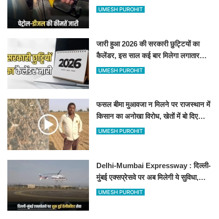
जानिए बीकानेर समेत पुरे प्रदेश में नए रेट
UMESH PUROHIT
जारी हुआ 2026 की सरकारी छुट्टियों का
कैलेंडर, इस साल कई बार मिलेगा लगातार
अवकाश, देखें
UMESH PUROHIT
फसल बीमा मुआवजा न मिलने पर राजस्थान में
किसान का अनोखा विरोध, खेतों में बो दिए
500-500 रुपए के नोट, वीडियो वायरल
UMESH PUROHIT
Delhi-Mumbai Expressway : दिल्ली-
मुंबई एक्सप्रेसवे पर अब मिलेगी ये सुविधा,
हेलीकॉप्टर सर्विस से तुरंत घायल पहुंचेगा
UMESH PUROHIT
हॉस्पिटल