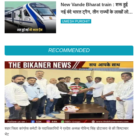
New Vande Bharat train : शरू हुई
नई वंदे भारत ट्रैन, तीन राज्यों के लाखों लोगों
का सफर होगा आसान, देखें पूरा रूटमैप
UMESH PUROHIT
RECOMMENDED
शहर जिला कांग्रेस कमेटी के पदाधिकारियों ने प्रदेश अध्यक्ष गोविन्द सिंह डोटासरा से की शिष्टाचार
भेंट