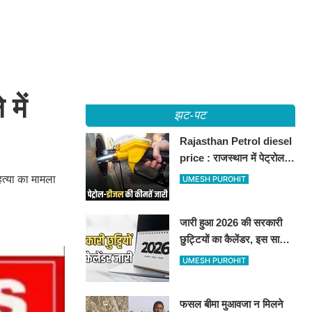
में
झट-पट
Rajasthan Petrol diesel
price : राजस्थान में पेट्रोल-
डीजल की कीमतें जारी, जानिए
हत्या का मामला
UMESH PUROHIT
बीकानेर समेत पुरे प्रदेश में नए
रेट
जारी हुआ 2026 की सरकारी
छुट्टियों का कैलेंडर, इस साल
कई बार मिलेगा लगातार
UMESH PUROHIT
अवकाश, देखें
फसल बीमा मुआवजा न मिलने