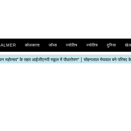
SALMER
कोलकात्ता
जॉब्स
ज्योतिष
ज्योतिष
दुनिया
खे