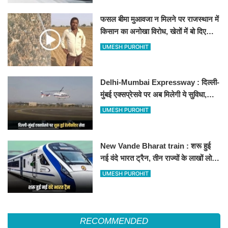
फसल बीमा मुआवजा न मिलने पर राजस्थान में
किसान का अनोखा विरोध, खेतों में बो दिए
500-500 रुपए के नोट, वीडियो वायरल
UMESH PUROHIT
Delhi-Mumbai Expressway : दिल्ली-
मुंबई एक्सप्रेसवे पर अब मिलेगी ये सुविधा,
हेलीकॉप्टर सर्विस से तुरंत घायल पहुंचेगा
UMESH PUROHIT
हॉस्पिटल
New Vande Bharat train : शरू हुई
नई वंदे भारत ट्रैन, तीन राज्यों के लाखों लोगों
का सफर होगा आसान, देखें पूरा रूटमैप
UMESH PUROHIT
RECOMMENDED