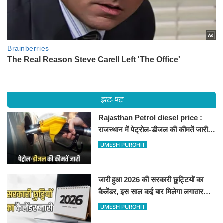
झट-पट
Rajasthan Petrol diesel price :
राजस्थान में पेट्रोल-डीजल की कीमतें जारी,
जानिए बीकानेर समेत पुरे प्रदेश में नए रेट
UMESH PUROHIT
जारी हुआ 2026 की सरकारी छुट्टियों का
कैलेंडर, इस साल कई बार मिलेगा लगातार
अवकाश, देखें
UMESH PUROHIT