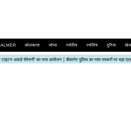
SALMER
कोलकात्ता
जॉब्स
ज्योतिष
ज्योतिष
दुनिया
खे