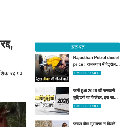
द्द,
झट-पट
Rajasthan Petrol diesel
price : राजस्थान में पेट्रोल-
डीजल की कीमतें जारी, जानिए
िक रद्द एवं
UMESH PUROHIT
बीकानेर समेत पुरे प्रदेश में नए
रेट
जारी हुआ 2026 की सरकारी
छुट्टियों का कैलेंडर, इस साल
कई बार मिलेगा लगातार
UMESH PUROHIT
अवकाश, देखें
फसल बीमा मुआवजा न मिलने