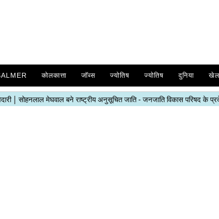
SALMER
कोलकात्ता
जॉब्स
ज्योतिष
ज्योतिष
दुनिया
खे