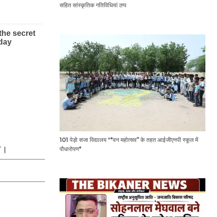
सहित सांस्कृतिक गतिविधियां ठप्प
101 पेड़ो सजा विद्यालय "*वन महोत्सव” के तहत आईजीएनपी स्कूल में
ी।
पौधारोपण*