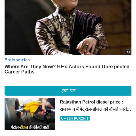
झट-पट
Rajasthan Petrol diesel price :
राजस्थान में पेट्रोल-डीजल की कीमतें जारी,
जानिए बीकानेर समेत पुरे प्रदेश में नए रेट
UMESH PUROHIT