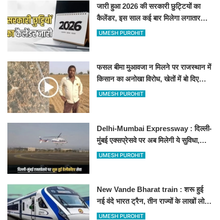
जारी हुआ 2026 की सरकारी छुट्टियों का
कैलेंडर, इस साल कई बार मिलेगा लगातार
अवकाश, देखें
UMESH PUROHIT
फसल बीमा मुआवजा न मिलने पर राजस्थान में
किसान का अनोखा विरोध, खेतों में बो दिए
500-500 रुपए के नोट, वीडियो वायरल
UMESH PUROHIT
Delhi-Mumbai Expressway : दिल्ली-
मुंबई एक्सप्रेसवे पर अब मिलेगी ये सुविधा,
हेलीकॉप्टर सर्विस से तुरंत घायल पहुंचेगा
UMESH PUROHIT
हॉस्पिटल
New Vande Bharat train : शरू हुई
नई वंदे भारत ट्रैन, तीन राज्यों के लाखों लोगों
का सफर होगा आसान, देखें पूरा रूटमैप
UMESH PUROHIT