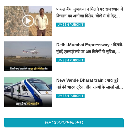
फसल बीमा मुआवजा न मिलने पर राजस्थान में
किसान का अनोखा विरोध, खेतों में बो दिए
500-500 रुपए के नोट, वीडियो वायरल
UMESH PUROHIT
Delhi-Mumbai Expressway : दिल्ली-
मुंबई एक्सप्रेसवे पर अब मिलेगी ये सुविधा,
हेलीकॉप्टर सर्विस से तुरंत घायल पहुंचेगा
UMESH PUROHIT
हॉस्पिटल
New Vande Bharat train : शरू हुई
नई वंदे भारत ट्रैन, तीन राज्यों के लाखों लोगों
का सफर होगा आसान, देखें पूरा रूटमैप
UMESH PUROHIT
RECOMMENDED