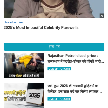
झट-पट
Rajasthan Petrol diesel price :
राजस्थान में पेट्रोल-डीजल की कीमतें जारी,
जानिए बीकानेर समेत पुरे प्रदेश में नए रेट
UMESH PUROHIT
जारी हुआ 2026 की सरकारी छुट्टियों का
कैलेंडर, इस साल कई बार मिलेगा लगातार
अवकाश, देखें
UMESH PUROHIT