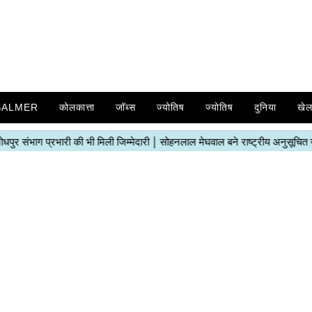
SALMER
कोलकात्ता
जॉब्स
ज्योतिष
ज्योतिष
दुनिया
खे