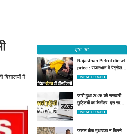
भी
झट-पट
Rajasthan Petrol diesel
price : राजस्थान में पेट्रोल-
डीजल की कीमतें जारी, जानिए
िद्यालयों में
UMESH PUROHIT
बीकानेर समेत पुरे प्रदेश में नए
रेट
जारी हुआ 2026 की सरकारी
छुट्टियों का कैलेंडर, इस साल
कई बार मिलेगा लगातार
UMESH PUROHIT
अवकाश, देखें
फसल बीमा मुआवजा न मिलने