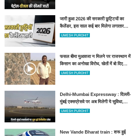
जारी हुआ 2026 की सरकारी छुट्टियों का
कैलेंडर, इस साल कई बार मिलेगा लगातार
अवकाश, देखें
UMESH PUROHIT
फसल बीमा मुआवजा न मिलने पर राजस्थान में
किसान का अनोखा विरोध, खेतों में बो दिए
500-500 रुपए के नोट, वीडियो वायरल
UMESH PUROHIT
Delhi-Mumbai Expressway : दिल्ली-
मुंबई एक्सप्रेसवे पर अब मिलेगी ये सुविधा,
हेलीकॉप्टर सर्विस से तुरंत घायल पहुंचेगा
UMESH PUROHIT
हॉस्पिटल
New Vande Bharat train : शरू हुई