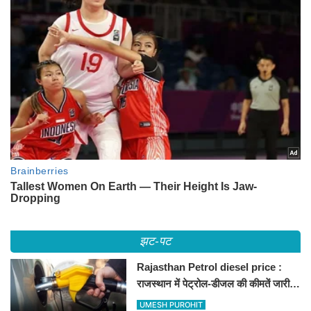
झट-पट
Rajasthan Petrol diesel price :
राजस्थान में पेट्रोल-डीजल की कीमतें जारी,
जानिए बीकानेर समेत पुरे प्रदेश में नए रेट
UMESH PUROHIT