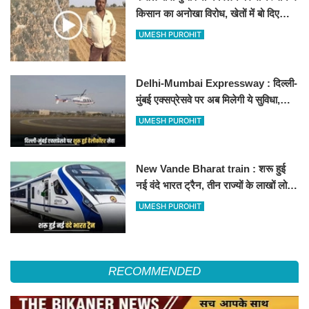
किसान का अनोखा विरोध, खेतों में बो दिए
500-500 रुपए के नोट, वीडियो वायरल
UMESH PUROHIT
Delhi-Mumbai Expressway : दिल्ली-
मुंबई एक्सप्रेसवे पर अब मिलेगी ये सुविधा,
हेलीकॉप्टर सर्विस से तुरंत घायल पहुंचेगा
UMESH PUROHIT
हॉस्पिटल
New Vande Bharat train : शरू हुई
नई वंदे भारत ट्रैन, तीन राज्यों के लाखों लोगों
का सफर होगा आसान, देखें पूरा रूटमैप
UMESH PUROHIT
RECOMMENDED