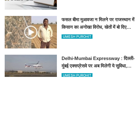
फसल बीमा मुआवजा न मिलने पर राजस्थान में
किसान का अनोखा विरोध, खेतों में बो दिए
500-500 रुपए के नोट, वीडियो वायरल
UMESH PUROHIT
Delhi-Mumbai Expressway : दिल्ली-
मुंबई एक्सप्रेसवे पर अब मिलेगी ये सुविधा,
हेलीकॉप्टर सर्विस से तुरंत घायल पहुंचेगा
UMESH PUROHIT
हॉस्पिटल
New Vande Bharat train : शरू हुई
नई वंदे भारत ट्रैन, तीन राज्यों के लाखों लोगों
का सफर होगा आसान, देखें पूरा रूटमैप
UMESH PUROHIT