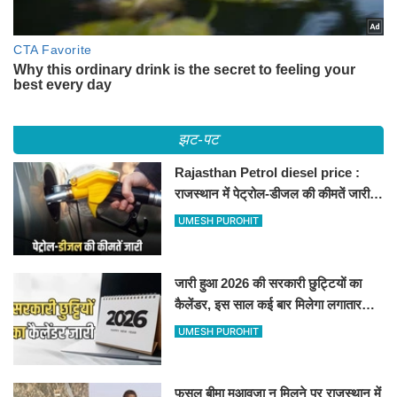
झट-पट
Rajasthan Petrol diesel price :
राजस्थान में पेट्रोल-डीजल की कीमतें जारी,
जानिए बीकानेर समेत पुरे प्रदेश में नए रेट
UMESH PUROHIT
जारी हुआ 2026 की सरकारी छुट्टियों का
कैलेंडर, इस साल कई बार मिलेगा लगातार
अवकाश, देखें
UMESH PUROHIT
फसल बीमा मुआवजा न मिलने पर राजस्थान में