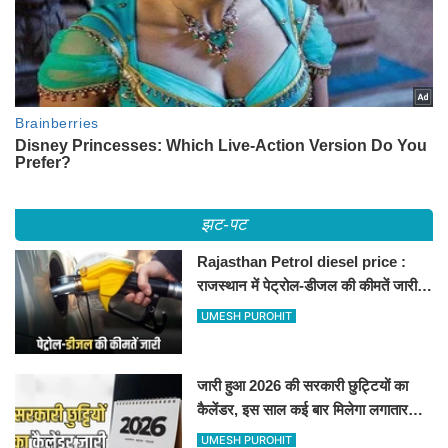
झट-पट
Rajasthan Petrol diesel price :
राजस्थान में पेट्रोल-डीजल की कीमतें जारी,
जानिए बीकानेर समेत पुरे प्रदेश में नए रेट
UMESH PUROHIT
जारी हुआ 2026 की सरकारी छुट्टियों का
कैलेंडर, इस साल कई बार मिलेगा लगातार
अवकाश, देखें
UMESH PUROHIT