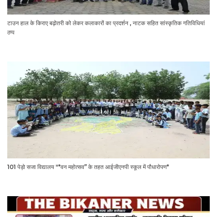
टाउन हाल के किराए बढ़ोतरी को लेकर कलाकारों का प्रदर्शन , नाटक सहित सांस्कृतिक गतिविधियां
ठप्प
101 पेड़ो सजा विद्यालय "*वन महोत्सव” के तहत आईजीएनपी स्कूल में पौधारोपण*