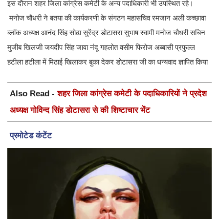
इस दौरान शहर जिला कांग्रेस कमेटी के अन्य पदाधिकारी भी उपस्थित रहे।
मनोज चौधरी ने बतया की कार्यकरणी के संगठन महासचिव रमजान अली कच्छावा
ब्लॉक अध्यक्ष आनंद सिंह सोढा सुरेंद्र डोटासरा सुभाष स्वामी मनोज चौधरी सचिन
मुजीब खिलजी जयदीप सिंह जावा नंदू गहलोत वसीम फिरोज अब्बासी प्रफुल्ल
हटीला हटीला में मिठाई खिलाकर बुका देकर डोटासरा जी का धन्यवाद ज्ञापित किया
Also Read -
शहर जिला कांग्रेस कमेटी के पदाधिकारियों ने प्रदेश
अध्यक्ष गोविन्द सिंह डोटासरा से की शिष्टाचार भेंट