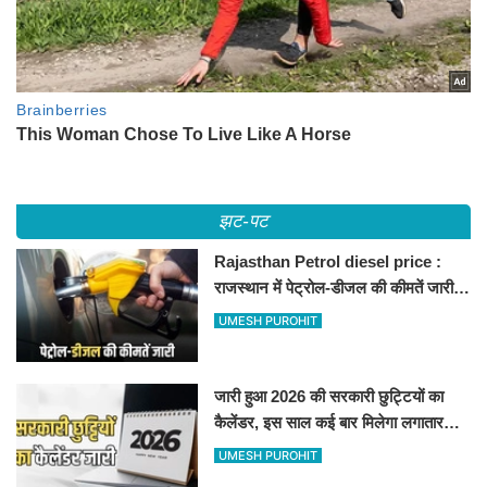
झट-पट
Rajasthan Petrol diesel price :
राजस्थान में पेट्रोल-डीजल की कीमतें जारी,
जानिए बीकानेर समेत पुरे प्रदेश में नए रेट
UMESH PUROHIT
जारी हुआ 2026 की सरकारी छुट्टियों का
कैलेंडर, इस साल कई बार मिलेगा लगातार
अवकाश, देखें
UMESH PUROHIT