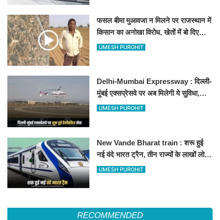
फसल बीमा मुआवजा न मिलने पर राजस्थान में
किसान का अनोखा विरोध, खेतों में बो दिए
500-500 रुपए के नोट, वीडियो वायरल
UMESH PUROHIT
Delhi-Mumbai Expressway : दिल्ली-
मुंबई एक्सप्रेसवे पर अब मिलेगी ये सुविधा,
हेलीकॉप्टर सर्विस से तुरंत घायल पहुंचेगा
UMESH PUROHIT
हॉस्पिटल
New Vande Bharat train : शरू हुई
नई वंदे भारत ट्रैन, तीन राज्यों के लाखों लोगों
का सफर होगा आसान, देखें पूरा रूटमैप
UMESH PUROHIT
RECOMMENDED