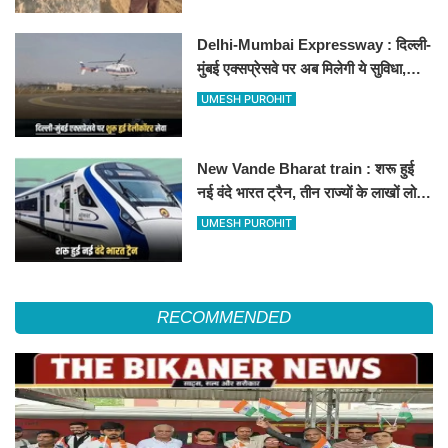
Delhi-Mumbai Expressway : दिल्ली-
मुंबई एक्सप्रेसवे पर अब मिलेगी ये सुविधा,
हेलीकॉप्टर सर्विस से तुरंत घायल पहुंचेगा
UMESH PUROHIT
हॉस्पिटल
New Vande Bharat train : शरू हुई
नई वंदे भारत ट्रैन, तीन राज्यों के लाखों लोगों
का सफर होगा आसान, देखें पूरा रूटमैप
UMESH PUROHIT
RECOMMENDED