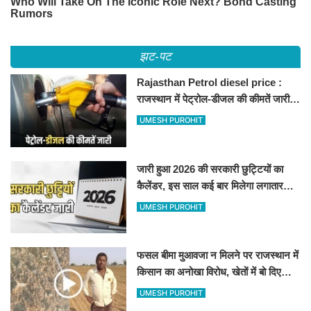
झट-पट
Rajasthan Petrol diesel price :
राजस्थान में पेट्रोल-डीजल की कीमतें जारी,
जानिए बीकानेर समेत पुरे प्रदेश में नए रेट
UMESH PUROHIT
जारी हुआ 2026 की सरकारी छुट्टियों का
कैलेंडर, इस साल कई बार मिलेगा लगातार
अवकाश, देखें
UMESH PUROHIT
फसल बीमा मुआवजा न मिलने पर राजस्थान में
किसान का अनोखा विरोध, खेतों में बो दिए
500-500 रुपए के नोट, वीडियो वायरल
UMESH PUROHIT