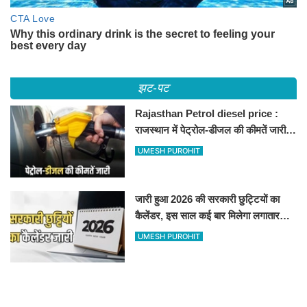
झट-पट
Rajasthan Petrol diesel price :
राजस्थान में पेट्रोल-डीजल की कीमतें जारी,
जानिए बीकानेर समेत पुरे प्रदेश में नए रेट
UMESH PUROHIT
जारी हुआ 2026 की सरकारी छुट्टियों का
कैलेंडर, इस साल कई बार मिलेगा लगातार
अवकाश, देखें
UMESH PUROHIT
फसल बीमा मुआवजा न मिलने पर राजस्थान में
किसान का अनोखा विरोध, खेतों में बो दिए