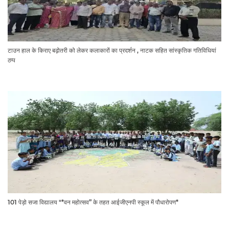
टाउन हाल के किराए बढ़ोतरी को लेकर कलाकारों का प्रदर्शन , नाटक सहित सांस्कृतिक गतिविधियां
ठप्प
101 पेड़ो सजा विद्यालय "*वन महोत्सव” के तहत आईजीएनपी स्कूल में पौधारोपण*