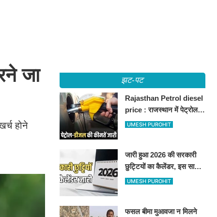
रने जा
झट-पट
Rajasthan Petrol diesel
price : राजस्थान में पेट्रोल-
डीजल की कीमतें जारी, जानिए
र्च होने
UMESH PUROHIT
बीकानेर समेत पुरे प्रदेश में नए
रेट
जारी हुआ 2026 की सरकारी
छुट्टियों का कैलेंडर, इस साल
कई बार मिलेगा लगातार
UMESH PUROHIT
अवकाश, देखें
फसल बीमा मुआवजा न मिलने