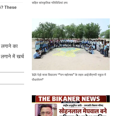
सहित सांस्कृतिक गतिविधियां ठप्प
र लगाने का
गाने में खर्च
101 पेड़ो सजा विद्यालय "*वन महोत्सव” के तहत आईजीएनपी स्कूल में
पौधारोपण*