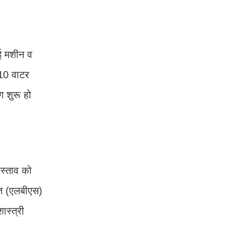
ाई मशीन व
210 वाटर
 शुरू हो
्रस्ताव को
्ति (एलबीएस)
ास्त्री