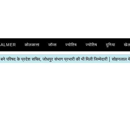
SALMER
कोलकात्ता
जॉब्स
ज्योतिष
ज्योतिष
दुनिया
खे