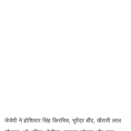
जेजेपी ने होशियार सिंह किरमिच, भूपेंद्र बौंद, खैराती लाल