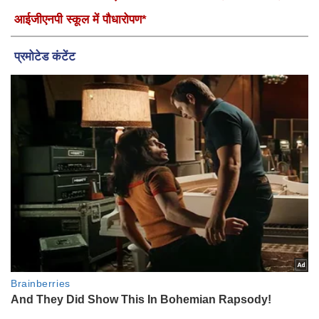
आईजीएनपी स्कूल में पौधारोपण*