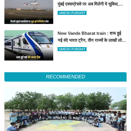
मुंबई एक्सप्रेसवे पर अब मिलेगी ये सुविधा,
हेलीकॉप्टर सर्विस से तुरंत घायल पहुंचेगा
UMESH PUROHIT
हॉस्पिटल
New Vande Bharat train : शरू हुई
नई वंदे भारत ट्रैन, तीन राज्यों के लाखों लोगों
का सफर होगा आसान, देखें पूरा रूटमैप
UMESH PUROHIT
RECOMMENDED