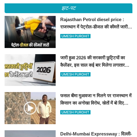
झट-पट
Rajasthan Petrol diesel price :
राजस्थान में पेट्रोल-डीजल की कीमतें जारी,
जानिए बीकानेर समेत पुरे प्रदेश में नए रेट
UMESH PUROHIT
जारी हुआ 2026 की सरकारी छुट्टियों का
कैलेंडर, इस साल कई बार मिलेगा लगातार
अवकाश, देखें
UMESH PUROHIT
फसल बीमा मुआवजा न मिलने पर राजस्थान में
किसान का अनोखा विरोध, खेतों में बो दिए
500-500 रुपए के नोट, वीडियो वायरल
UMESH PUROHIT
Delhi-Mumbai Expressway : दिल्ली-