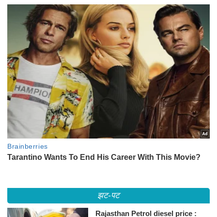
झट-पट
Rajasthan Petrol diesel price :