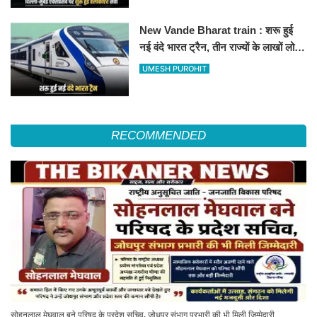
New Vande Bharat train : शरू हुई
नई वंदे भारत ट्रैन, तीन राज्यों के लाखों लोगों
का सफर होगा आसान, देखें पूरा रूटमैप
UMESH PUROHIT
RECOMMENDED
सोहनलाल मेघवाल बने परिषद के प्रदेश सचिव, जोधपुर संभाग प्रभारी की भी मिली जिम्मेदारी