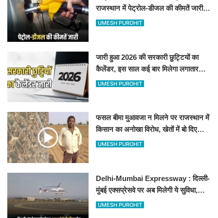
राजस्थान में पेट्रोल-डीजल की कीमतें जारी,
जानिए बीकानेर समेत पुरे प्रदेश में नए रेट
UMESH PUROHIT
जारी हुआ 2026 की सरकारी छुट्टियों का
कैलेंडर, इस साल कई बार मिलेगा लगातार
अवकाश, देखें
UMESH PUROHIT
फसल बीमा मुआवजा न मिलने पर राजस्थान में
किसान का अनोखा विरोध, खेतों में बो दिए
500-500 रुपए के नोट, वीडियो वायरल
UMESH PUROHIT
Delhi-Mumbai Expressway : दिल्ली-
मुंबई एक्सप्रेसवे पर अब मिलेगी ये सुविधा,
हेलीकॉप्टर सर्विस से तुरंत घायल पहुंचेगा
UMESH PUROHIT
हॉस्पिटल