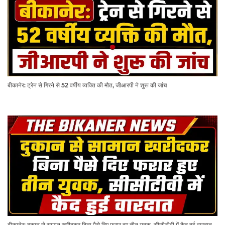
बीकानेर: ट्रेन से गिरने से 52 वर्षीय व्यक्ति की मौत, जीआरपी ने शुरू की जांच
बीकानेर: दुकान से सामान खरीदकर बिना पैसे दिए फरार हुए तीन युवक, सीसीटीवी में कैद हुई वारदात