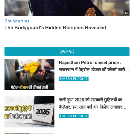
झट-पट
Rajasthan Petrol diesel price :
राजस्थान में पेट्रोल-डीजल की कीमतें जारी,
जानिए बीकानेर समेत पुरे प्रदेश में नए रेट
UMESH PUROHIT
जारी हुआ 2026 की सरकारी छुट्टियों का
कैलेंडर, इस साल कई बार मिलेगा लगातार
अवकाश, देखें
UMESH PUROHIT