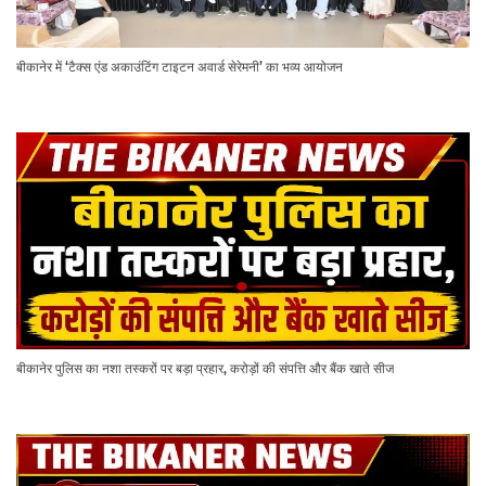
बीकानेर में ‘टैक्स एंड अकाउंटिंग टाइटन अवार्ड सेरेमनी’ का भव्य आयोजन
बीकानेर पुलिस का नशा तस्करों पर बड़ा प्रहार, करोड़ों की संपत्ति और बैंक खाते सीज