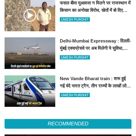
फसल बीमा मुआवजा न मिलने पर राजस्थान में
किसान का अनोखा विरोध, खेतों में बो दिए
500-500 रुपए के नोट, वीडियो वायरल
UMESH PUROHIT
Delhi-Mumbai Expressway : दिल्ली-
मुंबई एक्सप्रेसवे पर अब मिलेगी ये सुविधा,
हेलीकॉप्टर सर्विस से तुरंत घायल पहुंचेगा
UMESH PUROHIT
हॉस्पिटल
New Vande Bharat train : शरू हुई
नई वंदे भारत ट्रैन, तीन राज्यों के लाखों लोगों
का सफर होगा आसान, देखें पूरा रूटमैप
UMESH PUROHIT
RECOMMENDED