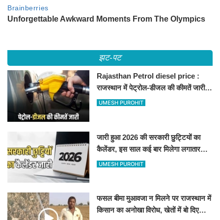
झट-पट
Rajasthan Petrol diesel price :
राजस्थान में पेट्रोल-डीजल की कीमतें जारी,
जानिए बीकानेर समेत पुरे प्रदेश में नए रेट
UMESH PUROHIT
जारी हुआ 2026 की सरकारी छुट्टियों का
कैलेंडर, इस साल कई बार मिलेगा लगातार
अवकाश, देखें
UMESH PUROHIT
फसल बीमा मुआवजा न मिलने पर राजस्थान में
किसान का अनोखा विरोध, खेतों में बो दिए