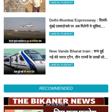
500-500 रुपए के नोट, वीडियो वायरल
UMESH PUROHIT
Delhi-Mumbai Expressway : दिल्ली-
मुंबई एक्सप्रेसवे पर अब मिलेगी ये सुविधा,
हेलीकॉप्टर सर्विस से तुरंत घायल पहुंचेगा
UMESH PUROHIT
हॉस्पिटल
New Vande Bharat train : शरू हुई
नई वंदे भारत ट्रैन, तीन राज्यों के लाखों लोगों
का सफर होगा आसान, देखें पूरा रूटमैप
UMESH PUROHIT
RECOMMENDED