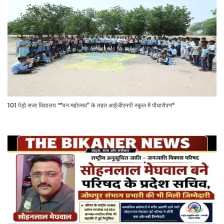
101 पेड़ो सजा विद्यालय "*वन महोत्सव” के तहत आईजीएनपी स्कूल में पौधारोपण*