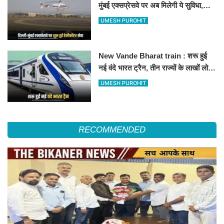
मुंबई एक्सप्रेसवे पर अब मिलेगी ये सुविधा,
हेलीकॉप्टर सर्विस से तुरंत घायल पहुंचेगा
UMESH PUROHIT
हॉस्पिटल
New Vande Bharat train : शरू हुई
नई वंदे भारत ट्रैन, तीन राज्यों के लाखों लोगों
का सफर होगा आसान, देखें पूरा रूटमैप
UMESH PUROHIT
RECOMMENDED