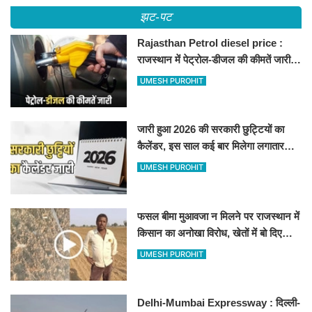
झट-पट
Rajasthan Petrol diesel price :
राजस्थान में पेट्रोल-डीजल की कीमतें जारी,
जानिए बीकानेर समेत पुरे प्रदेश में नए रेट
UMESH PUROHIT
जारी हुआ 2026 की सरकारी छुट्टियों का
कैलेंडर, इस साल कई बार मिलेगा लगातार
अवकाश, देखें
UMESH PUROHIT
फसल बीमा मुआवजा न मिलने पर राजस्थान में
किसान का अनोखा विरोध, खेतों में बो दिए
500-500 रुपए के नोट, वीडियो वायरल
UMESH PUROHIT
Delhi-Mumbai Expressway : दिल्ली-