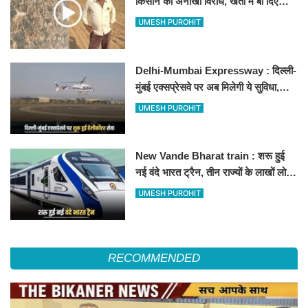
किसान का अनोखा विरोध, खेतों में बो दिए
500-500 रुपए के नोट, वीडियो वायरल
UMESH PUROHIT
Delhi-Mumbai Expressway : दिल्ली-
मुंबई एक्सप्रेसवे पर अब मिलेगी ये सुविधा,
हेलीकॉप्टर सर्विस से तुरंत घायल पहुंचेगा
UMESH PUROHIT
हॉस्पिटल
New Vande Bharat train : शरू हुई
नई वंदे भारत ट्रैन, तीन राज्यों के लाखों लोगों
का सफर होगा आसान, देखें पूरा रूटमैप
UMESH PUROHIT
RECOMMENDED