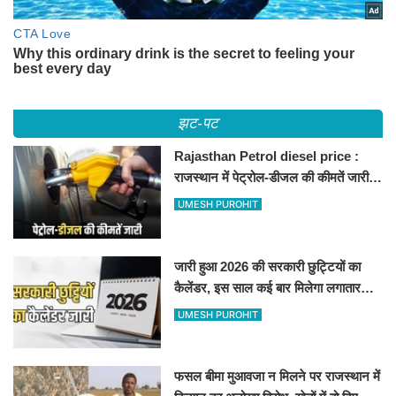
झट-पट
Rajasthan Petrol diesel price :
राजस्थान में पेट्रोल-डीजल की कीमतें जारी,
जानिए बीकानेर समेत पुरे प्रदेश में नए रेट
UMESH PUROHIT
जारी हुआ 2026 की सरकारी छुट्टियों का
कैलेंडर, इस साल कई बार मिलेगा लगातार
अवकाश, देखें
UMESH PUROHIT
फसल बीमा मुआवजा न मिलने पर राजस्थान में