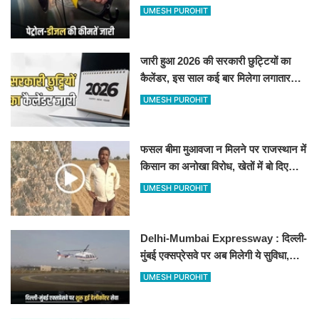
जानिए बीकानेर समेत पुरे प्रदेश में नए रेट
UMESH PUROHIT
जारी हुआ 2026 की सरकारी छुट्टियों का
कैलेंडर, इस साल कई बार मिलेगा लगातार
अवकाश, देखें
UMESH PUROHIT
फसल बीमा मुआवजा न मिलने पर राजस्थान में
किसान का अनोखा विरोध, खेतों में बो दिए
500-500 रुपए के नोट, वीडियो वायरल
UMESH PUROHIT
Delhi-Mumbai Expressway : दिल्ली-
मुंबई एक्सप्रेसवे पर अब मिलेगी ये सुविधा,
हेलीकॉप्टर सर्विस से तुरंत घायल पहुंचेगा
UMESH PUROHIT
हॉस्पिटल