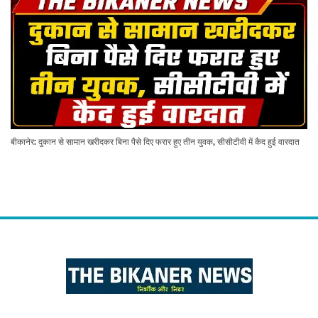
बीकानेर: दुकान से सामान खरीदकर बिना पैसे दिए फरार हुए तीन युवक, सीसीटीवी में कैद हुई वारदात