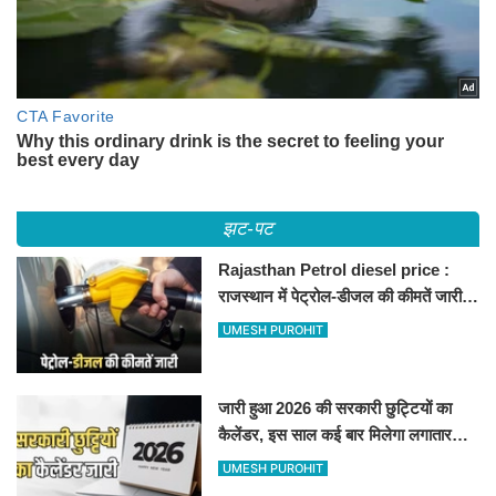
झट-पट
Rajasthan Petrol diesel price :
राजस्थान में पेट्रोल-डीजल की कीमतें जारी,
जानिए बीकानेर समेत पुरे प्रदेश में नए रेट
UMESH PUROHIT
जारी हुआ 2026 की सरकारी छुट्टियों का
कैलेंडर, इस साल कई बार मिलेगा लगातार
अवकाश, देखें
UMESH PUROHIT