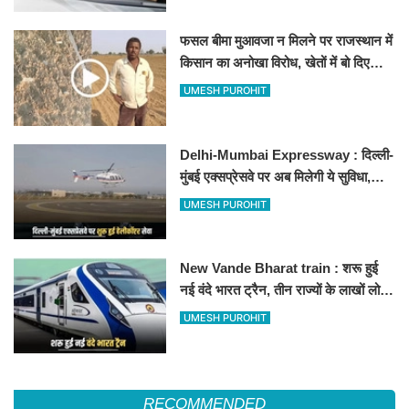
फसल बीमा मुआवजा न मिलने पर राजस्थान में
किसान का अनोखा विरोध, खेतों में बो दिए
500-500 रुपए के नोट, वीडियो वायरल
UMESH PUROHIT
Delhi-Mumbai Expressway : दिल्ली-
मुंबई एक्सप्रेसवे पर अब मिलेगी ये सुविधा,
हेलीकॉप्टर सर्विस से तुरंत घायल पहुंचेगा
UMESH PUROHIT
हॉस्पिटल
New Vande Bharat train : शरू हुई
नई वंदे भारत ट्रैन, तीन राज्यों के लाखों लोगों
का सफर होगा आसान, देखें पूरा रूटमैप
UMESH PUROHIT
RECOMMENDED