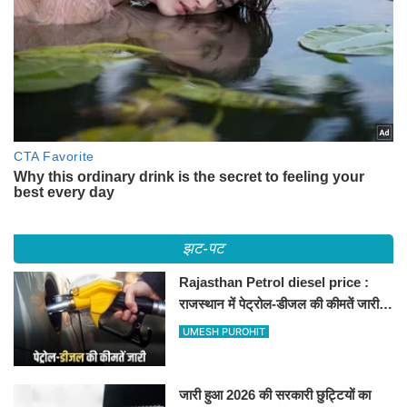
झट-पट
Rajasthan Petrol diesel price :
राजस्थान में पेट्रोल-डीजल की कीमतें जारी,
जानिए बीकानेर समेत पुरे प्रदेश में नए रेट
UMESH PUROHIT
जारी हुआ 2026 की सरकारी छुट्टियों का