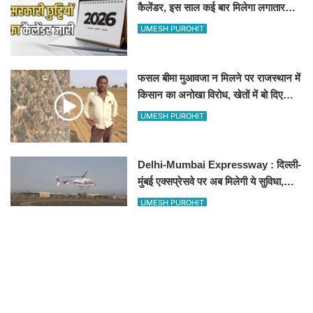
कैलेंडर, इस साल कई बार मिलेगा लगातार
अवकाश, देखें
UMESH PUROHIT
फसल बीमा मुआवजा न मिलने पर राजस्थान में
किसान का अनोखा विरोध, खेतों में बो दिए
500-500 रुपए के नोट, वीडियो वायरल
UMESH PUROHIT
Delhi-Mumbai Expressway : दिल्ली-
मुंबई एक्सप्रेसवे पर अब मिलेगी ये सुविधा,
हेलीकॉप्टर सर्विस से तुरंत घायल पहुंचेगा
UMESH PUROHIT
हॉस्पिटल
New Vande Bharat train : शरू हुई
नई वंदे भारत ट्रैन, तीन राज्यों के लाखों लोगों
का सफर होगा आसान, देखें पूरा रूटमैप
UMESH PUROHIT