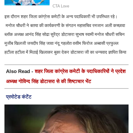
इस दौरान शहर जिला कांग्रेस कमेटी के अन्य पदाधिकारी भी उपस्थित रहे।
मनोज चौधरी ने बतया की कार्यकरणी के संगठन महासचिव रमजान अली कच्छावा
ब्लॉक अध्यक्ष आनंद सिंह सोढा सुरेंद्र डोटासरा सुभाष स्वामी मनोज चौधरी सचिन
मुजीब खिलजी जयदीप सिंह जावा नंदू गहलोत वसीम फिरोज अब्बासी प्रफुल्ल
हटीला हटीला में मिठाई खिलाकर बुका देकर डोटासरा जी का धन्यवाद ज्ञापित किया
Also Read -
शहर जिला कांग्रेस कमेटी के पदाधिकारियों ने प्रदेश
अध्यक्ष गोविन्द सिंह डोटासरा से की शिष्टाचार भेंट