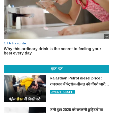
झट-पट
Rajasthan Petrol diesel price :
राजस्थान में पेट्रोल-डीजल की कीमतें जारी,
जानिए बीकानेर समेत पुरे प्रदेश में नए रेट
UMESH PUROHIT
जारी हुआ 2026 की सरकारी छुट्टियों का