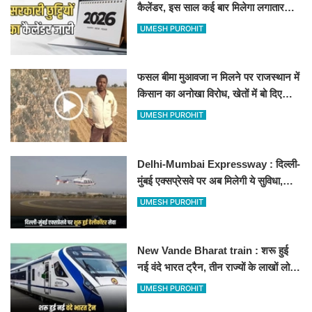
कैलेंडर, इस साल कई बार मिलेगा लगातार
अवकाश, देखें
UMESH PUROHIT
फसल बीमा मुआवजा न मिलने पर राजस्थान में
किसान का अनोखा विरोध, खेतों में बो दिए
500-500 रुपए के नोट, वीडियो वायरल
UMESH PUROHIT
Delhi-Mumbai Expressway : दिल्ली-
मुंबई एक्सप्रेसवे पर अब मिलेगी ये सुविधा,
हेलीकॉप्टर सर्विस से तुरंत घायल पहुंचेगा
UMESH PUROHIT
हॉस्पिटल
New Vande Bharat train : शरू हुई
नई वंदे भारत ट्रैन, तीन राज्यों के लाखों लोगों
का सफर होगा आसान, देखें पूरा रूटमैप
UMESH PUROHIT