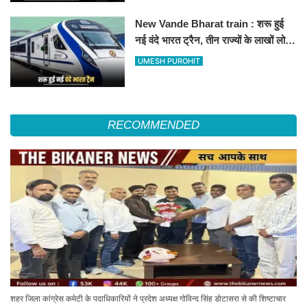
New Vande Bharat train : शरू हुई
नई वंदे भारत ट्रैन, तीन राज्यों के लाखों लोगों
का सफर होगा आसान, देखें पूरा रूटमैप
UMESH PUROHIT
RECOMMENDED
शहर जिला कांग्रेस कमेटी के पदाधिकारियों ने प्रदेश अध्यक्ष गोविन्द सिंह डोटासरा से की शिष्टाचार