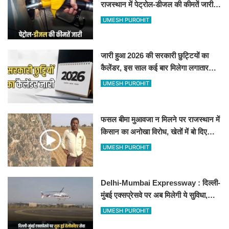
राजस्थान में पेट्रोल-डीजल की कीमतें जारी,
जानिए बीकानेर समेत पुरे प्रदेश में नए रेट
UMESH PUROHIT
जारी हुआ 2026 की सरकारी छुट्टियों का
कैलेंडर, इस साल कई बार मिलेगा लगातार
अवकाश, देखें
UMESH PUROHIT
फसल बीमा मुआवजा न मिलने पर राजस्थान में
किसान का अनोखा विरोध, खेतों में बो दिए
500-500 रुपए के नोट, वीडियो वायरल
UMESH PUROHIT
Delhi-Mumbai Expressway : दिल्ली-
मुंबई एक्सप्रेसवे पर अब मिलेगी ये सुविधा,
हेलीकॉप्टर सर्विस से तुरंत घायल पहुंचेगा
UMESH PUROHIT
हॉस्पिटल