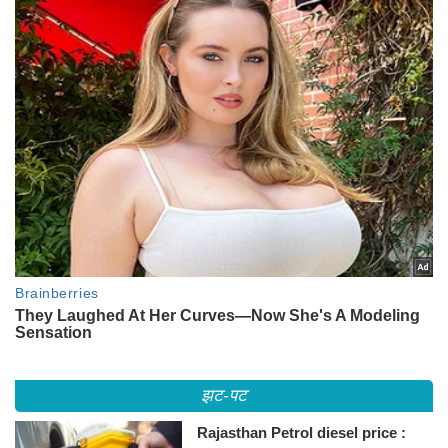
झट-पट
Rajasthan Petrol diesel price :