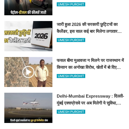
जानिए बीकानेर समेत पुरे प्रदेश में नए रेट
UMESH PUROHIT
जारी हुआ 2026 की सरकारी छुट्टियों का
कैलेंडर, इस साल कई बार मिलेगा लगातार
अवकाश, देखें
UMESH PUROHIT
फसल बीमा मुआवजा न मिलने पर राजस्थान में
किसान का अनोखा विरोध, खेतों में बो दिए
500-500 रुपए के नोट, वीडियो वायरल
UMESH PUROHIT
Delhi-Mumbai Expressway : दिल्ली-
मुंबई एक्सप्रेसवे पर अब मिलेगी ये सुविधा,
हेलीकॉप्टर सर्विस से तुरंत घायल पहुंचेगा
UMESH PUROHIT
हॉस्पिटल