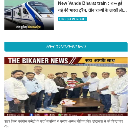
New Vande Bharat train : शरू हुई
नई वंदे भारत ट्रैन, तीन राज्यों के लाखों लोगों
का सफर होगा आसान, देखें पूरा रूटमैप
UMESH PUROHIT
RECOMMENDED
शहर जिला कांग्रेस कमेटी के पदाधिकारियों ने प्रदेश अध्यक्ष गोविन्द सिंह डोटासरा से की शिष्टाचार
भेंट