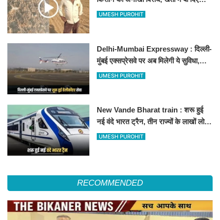
500-500 रुपए के नोट, वीडियो वायरल
UMESH PUROHIT
Delhi-Mumbai Expressway : दिल्ली-
मुंबई एक्सप्रेसवे पर अब मिलेगी ये सुविधा,
हेलीकॉप्टर सर्विस से तुरंत घायल पहुंचेगा
UMESH PUROHIT
हॉस्पिटल
New Vande Bharat train : शरू हुई
नई वंदे भारत ट्रैन, तीन राज्यों के लाखों लोगों
का सफर होगा आसान, देखें पूरा रूटमैप
UMESH PUROHIT
RECOMMENDED