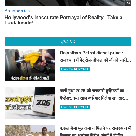
झट-पट
Rajasthan Petrol diesel price :
राजस्थान में पेट्रोल-डीजल की कीमतें जारी,
जानिए बीकानेर समेत पुरे प्रदेश में नए रेट
UMESH PUROHIT
जारी हुआ 2026 की सरकारी छुट्टियों का
कैलेंडर, इस साल कई बार मिलेगा लगातार
अवकाश, देखें
UMESH PUROHIT
फसल बीमा मुआवजा न मिलने पर राजस्थान में
किसान का अनोखा विरोध, खेतों में बो दिए