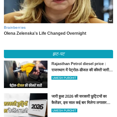
झट-पट
Rajasthan Petrol diesel price :
राजस्थान में पेट्रोल-डीजल की कीमतें जारी,
जानिए बीकानेर समेत पुरे प्रदेश में नए रेट
UMESH PUROHIT
जारी हुआ 2026 की सरकारी छुट्टियों का
कैलेंडर, इस साल कई बार मिलेगा लगातार
अवकाश, देखें
UMESH PUROHIT