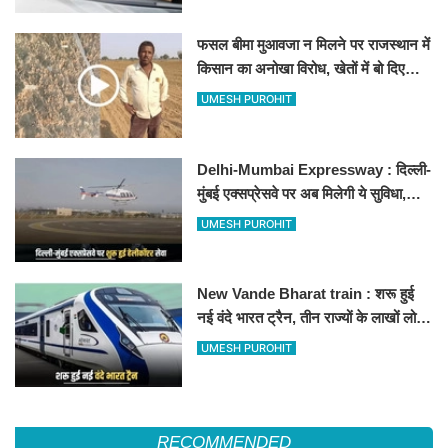
फसल बीमा मुआवजा न मिलने पर राजस्थान में
किसान का अनोखा विरोध, खेतों में बो दिए
500-500 रुपए के नोट, वीडियो वायरल
UMESH PUROHIT
Delhi-Mumbai Expressway : दिल्ली-
मुंबई एक्सप्रेसवे पर अब मिलेगी ये सुविधा,
हेलीकॉप्टर सर्विस से तुरंत घायल पहुंचेगा
UMESH PUROHIT
हॉस्पिटल
New Vande Bharat train : शरू हुई
नई वंदे भारत ट्रैन, तीन राज्यों के लाखों लोगों
का सफर होगा आसान, देखें पूरा रूटमैप
UMESH PUROHIT
RECOMMENDED