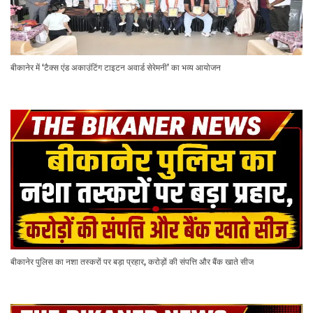
बीकानेर में ‘टैक्स एंड अकाउंटिंग टाइटन अवार्ड सेरेमनी’ का भव्य आयोजन
बीकानेर पुलिस का नशा तस्करों पर बड़ा प्रहार, करोड़ों की संपत्ति और बैंक खाते सीज