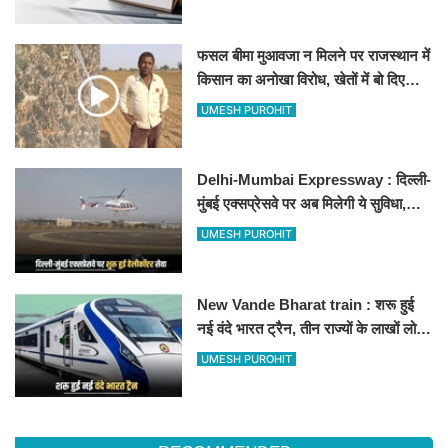
फसल बीमा मुआवजा न मिलने पर राजस्थान में
किसान का अनोखा विरोध, खेतों में बो दिए
500-500 रुपए के नोट, वीडियो वायरल
UMESH PUROHIT
Delhi-Mumbai Expressway : दिल्ली-
मुंबई एक्सप्रेसवे पर अब मिलेगी ये सुविधा,
हेलीकॉप्टर सर्विस से तुरंत घायल पहुंचेगा
UMESH PUROHIT
हॉस्पिटल
New Vande Bharat train : शरू हुई
नई वंदे भारत ट्रैन, तीन राज्यों के लाखों लोगों
का सफर होगा आसान, देखें पूरा रूटमैप
UMESH PUROHIT