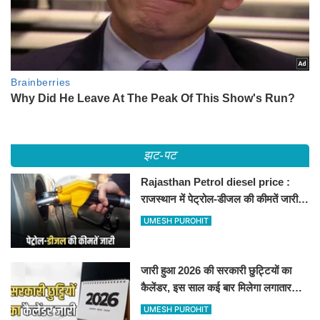
झट-पट
Rajasthan Petrol diesel price :
राजस्थान में पेट्रोल-डीजल की कीमतें जारी,
जानिए बीकानेर समेत पुरे प्रदेश में नए रेट
UMESH PUROHIT
जारी हुआ 2026 की सरकारी छुट्टियों का
कैलेंडर, इस साल कई बार मिलेगा लगातार
अवकाश, देखें
UMESH PUROHIT