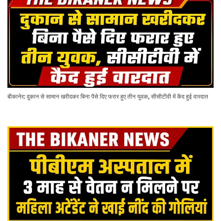
बीकानेर: दुकान से सामान खरीदकर बिना पैसे दिए फरार हुए तीन युवक, सीसीटीवी में कैद हुई वारदात