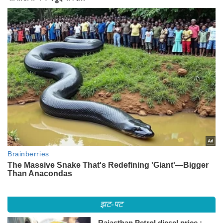
झट-पट
Rajasthan Petrol diesel price :