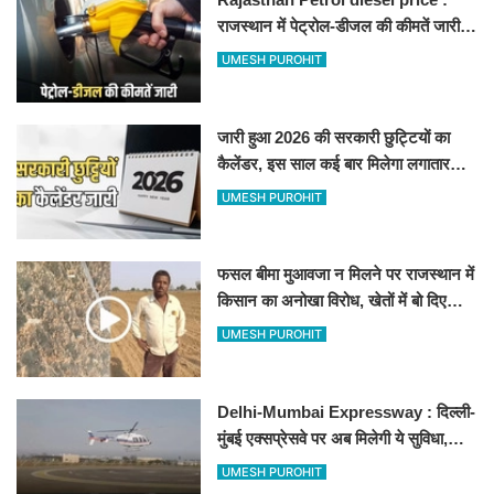
राजस्थान में पेट्रोल-डीजल की कीमतें जारी,
जानिए बीकानेर समेत पुरे प्रदेश में नए रेट
UMESH PUROHIT
जारी हुआ 2026 की सरकारी छुट्टियों का
कैलेंडर, इस साल कई बार मिलेगा लगातार
अवकाश, देखें
UMESH PUROHIT
फसल बीमा मुआवजा न मिलने पर राजस्थान में
किसान का अनोखा विरोध, खेतों में बो दिए
500-500 रुपए के नोट, वीडियो वायरल
UMESH PUROHIT
Delhi-Mumbai Expressway : दिल्ली-
मुंबई एक्सप्रेसवे पर अब मिलेगी ये सुविधा,
हेलीकॉप्टर सर्विस से तुरंत घायल पहुंचेगा
UMESH PUROHIT
हॉस्पिटल