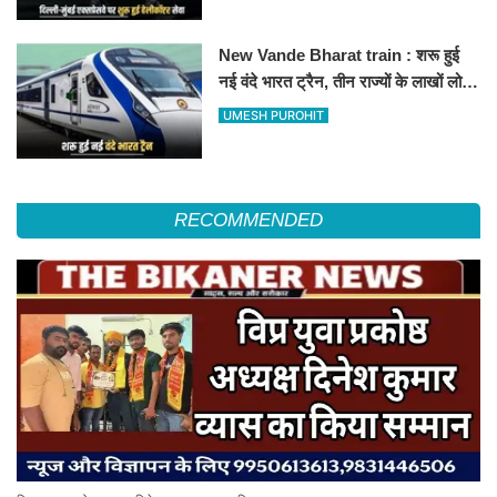
New Vande Bharat train : शरू हुई
नई वंदे भारत ट्रैन, तीन राज्यों के लाखों लोगों
का सफर होगा आसान, देखें पूरा रूटमैप
UMESH PUROHIT
RECOMMENDED