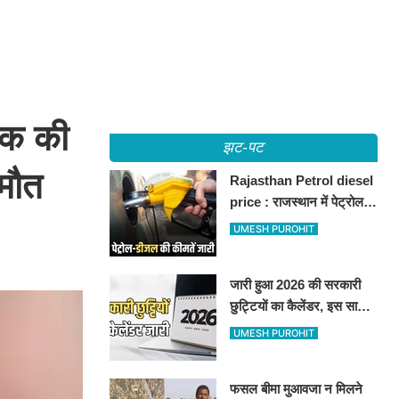
इक की
झट-पट
 मौत
Rajasthan Petrol diesel
price : राजस्थान में पेट्रोल-
डीजल की कीमतें जारी, जानिए
UMESH PUROHIT
बीकानेर समेत पुरे प्रदेश में नए
रेट
जारी हुआ 2026 की सरकारी
छुट्टियों का कैलेंडर, इस साल
कई बार मिलेगा लगातार
UMESH PUROHIT
अवकाश, देखें
फसल बीमा मुआवजा न मिलने