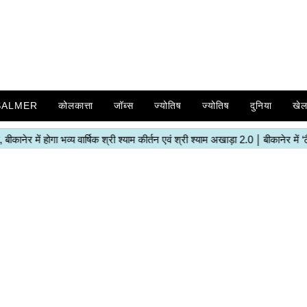
SALMER
कोलकात्ता
जॉब्स
ज्योतिष
ज्योतिष
दुनिया
खे