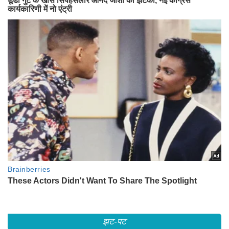
झट-पट