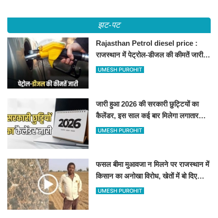
झट-पट
Rajasthan Petrol diesel price :
राजस्थान में पेट्रोल-डीजल की कीमतें जारी,
जानिए बीकानेर समेत पुरे प्रदेश में नए रेट
UMESH PUROHIT
जारी हुआ 2026 की सरकारी छुट्टियों का
कैलेंडर, इस साल कई बार मिलेगा लगातार
अवकाश, देखें
UMESH PUROHIT
फसल बीमा मुआवजा न मिलने पर राजस्थान में
किसान का अनोखा विरोध, खेतों में बो दिए
500-500 रुपए के नोट, वीडियो वायरल
UMESH PUROHIT