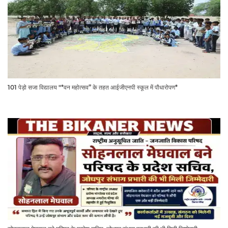
101 पेड़ो सजा विद्यालय "*वन महोत्सव” के तहत आईजीएनपी स्कूल में पौधारोपण*