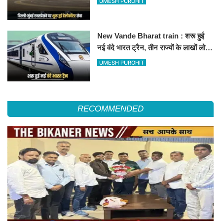
UMESH PUROHIT
हॉस्पिटल
New Vande Bharat train : शरू हुई
नई वंदे भारत ट्रैन, तीन राज्यों के लाखों लोगों
का सफर होगा आसान, देखें पूरा रूटमैप
UMESH PUROHIT
RECOMMENDED