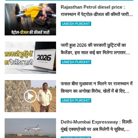
Rajasthan Petrol diesel price :
राजस्थान में पेट्रोल-डीजल की कीमतें जारी,
जानिए बीकानेर समेत पुरे प्रदेश में नए रेट
UMESH PUROHIT
जारी हुआ 2026 की सरकारी छुट्टियों का
कैलेंडर, इस साल कई बार मिलेगा लगातार
अवकाश, देखें
UMESH PUROHIT
फसल बीमा मुआवजा न मिलने पर राजस्थान में
किसान का अनोखा विरोध, खेतों में बो दिए
500-500 रुपए के नोट, वीडियो वायरल
UMESH PUROHIT
Delhi-Mumbai Expressway : दिल्ली-
मुंबई एक्सप्रेसवे पर अब मिलेगी ये सुविधा,
हेलीकॉप्टर सर्विस से तुरंत घायल पहुंचेगा