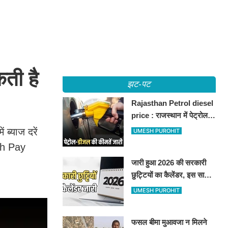
ती है
झट-पट
Rajasthan Petrol diesel
price : राजस्थान में पेट्रोल-
डीजल की कीमतें जारी, जानिए
ब्याज दरें
UMESH PUROHIT
बीकानेर समेत पुरे प्रदेश में नए
8th Pay
रेट
जारी हुआ 2026 की सरकारी
छुट्टियों का कैलेंडर, इस साल
कई बार मिलेगा लगातार
UMESH PUROHIT
अवकाश, देखें
फसल बीमा मुआवजा न मिलने