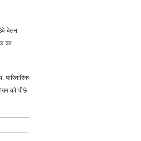
वें वेतन
हक का
्य, पारिवारिक
नियम को पीछे