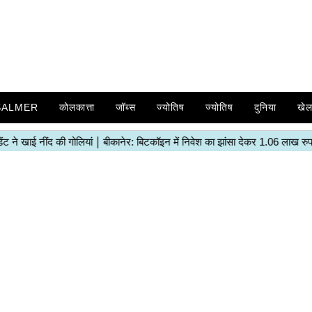
SALMER
कोलकात्ता
जॉब्स
ज्योतिष
ज्योतिष
दुनिया
खे