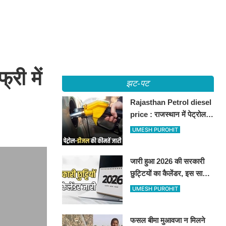
री में
झट-पट
Rajasthan Petrol diesel
price : राजस्थान में पेट्रोल-
डीजल की कीमतें जारी, जानिए
UMESH PUROHIT
बीकानेर समेत पुरे प्रदेश में नए
रेट
जारी हुआ 2026 की सरकारी
छुट्टियों का कैलेंडर, इस साल
कई बार मिलेगा लगातार
UMESH PUROHIT
अवकाश, देखें
फसल बीमा मुआवजा न मिलने