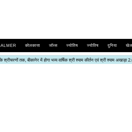
SALMER
कोलकात्ता
जॉब्स
ज्योतिष
ज्योतिष
दुनिया
खे