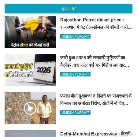
झट-पट
Rajasthan Petrol diesel price :
राजस्थान में पेट्रोल-डीजल की कीमतें जारी,
जानिए बीकानेर समेत पुरे प्रदेश में नए रेट
UMESH PUROHIT
जारी हुआ 2026 की सरकारी छुट्टियों का
कैलेंडर, इस साल कई बार मिलेगा लगातार
अवकाश, देखें
UMESH PUROHIT
फसल बीमा मुआवजा न मिलने पर राजस्थान में
किसान का अनोखा विरोध, खेतों में बो दिए
500-500 रुपए के नोट, वीडियो वायरल
UMESH PUROHIT
Delhi-Mumbai Expressway : दिल्ली-