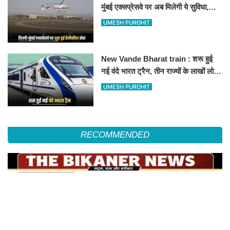
मुंबई एक्सप्रेसवे पर अब मिलेगी ये सुविधा,
हेलीकॉप्टर सर्विस से तुरंत घायल पहुंचेगा
UMESH PUROHIT
हॉस्पिटल
New Vande Bharat train : शरू हुई
नई वंदे भारत ट्रैन, तीन राज्यों के लाखों लोगों
का सफर होगा आसान, देखें पूरा रूटमैप
UMESH PUROHIT
RECOMMENDED