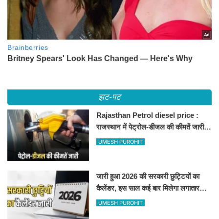
झट-पट
Rajasthan Petrol diesel price :
राजस्थान में पेट्रोल-डीजल की कीमतें जारी,
जानिए बीकानेर समेत पुरे प्रदेश में नए रेट
UMESH PUROHIT
जारी हुआ 2026 की सरकारी छुट्टियों का
कैलेंडर, इस साल कई बार मिलेगा लगातार
अवकाश, देखें
UMESH PUROHIT