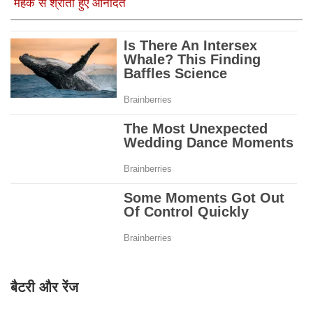
महक से श्रोता हुए आनंदित
बैटरी और रेंज