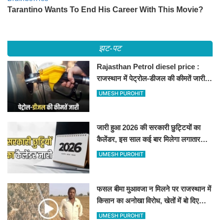
झट-पट
Rajasthan Petrol diesel price :
राजस्थान में पेट्रोल-डीजल की कीमतें जारी,
जानिए बीकानेर समेत पुरे प्रदेश में नए रेट
UMESH PUROHIT
जारी हुआ 2026 की सरकारी छुट्टियों का
कैलेंडर, इस साल कई बार मिलेगा लगातार
अवकाश, देखें
UMESH PUROHIT
फसल बीमा मुआवजा न मिलने पर राजस्थान में
किसान का अनोखा विरोध, खेतों में बो दिए
500-500 रुपए के नोट, वीडियो वायरल
UMESH PUROHIT