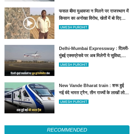
फसल बीमा मुआवजा न मिलने पर राजस्थान में
किसान का अनोखा विरोध, खेतों में बो दिए
500-500 रुपए के नोट, वीडियो वायरल
UMESH PUROHIT
Delhi-Mumbai Expressway : दिल्ली-
मुंबई एक्सप्रेसवे पर अब मिलेगी ये सुविधा,
हेलीकॉप्टर सर्विस से तुरंत घायल पहुंचेगा
UMESH PUROHIT
हॉस्पिटल
New Vande Bharat train : शरू हुई
नई वंदे भारत ट्रैन, तीन राज्यों के लाखों लोगों
का सफर होगा आसान, देखें पूरा रूटमैप
UMESH PUROHIT
RECOMMENDED