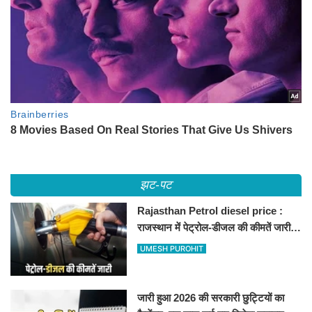
झट-पट
Rajasthan Petrol diesel price :
राजस्थान में पेट्रोल-डीजल की कीमतें जारी,
जानिए बीकानेर समेत पुरे प्रदेश में नए रेट
UMESH PUROHIT
जारी हुआ 2026 की सरकारी छुट्टियों का