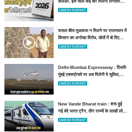
कैलेंडर, इस साल कई बार मिलेगा लगातार
अवकाश, देखें
UMESH PUROHIT
फसल बीमा मुआवजा न मिलने पर राजस्थान में
किसान का अनोखा विरोध, खेतों में बो दिए
500-500 रुपए के नोट, वीडियो वायरल
UMESH PUROHIT
Delhi-Mumbai Expressway : दिल्ली-
मुंबई एक्सप्रेसवे पर अब मिलेगी ये सुविधा,
हेलीकॉप्टर सर्विस से तुरंत घायल पहुंचेगा
UMESH PUROHIT
हॉस्पिटल
New Vande Bharat train : शरू हुई
नई वंदे भारत ट्रैन, तीन राज्यों के लाखों लोगों
का सफर होगा आसान, देखें पूरा रूटमैप
UMESH PUROHIT