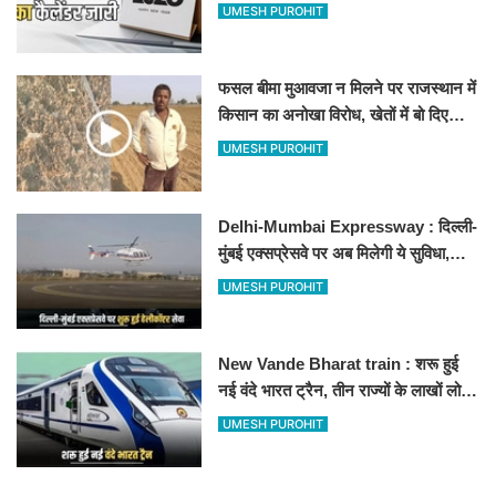
अवकाश, देखें
UMESH PUROHIT
फसल बीमा मुआवजा न मिलने पर राजस्थान में
किसान का अनोखा विरोध, खेतों में बो दिए
500-500 रुपए के नोट, वीडियो वायरल
UMESH PUROHIT
Delhi-Mumbai Expressway : दिल्ली-
मुंबई एक्सप्रेसवे पर अब मिलेगी ये सुविधा,
हेलीकॉप्टर सर्विस से तुरंत घायल पहुंचेगा
UMESH PUROHIT
हॉस्पिटल
New Vande Bharat train : शरू हुई
नई वंदे भारत ट्रैन, तीन राज्यों के लाखों लोगों
का सफर होगा आसान, देखें पूरा रूटमैप
UMESH PUROHIT