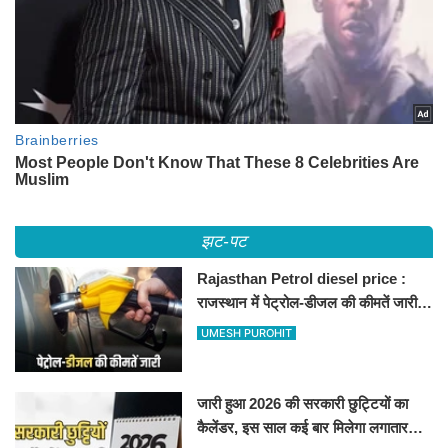
झट-पट
Rajasthan Petrol diesel price :
राजस्थान में पेट्रोल-डीजल की कीमतें जारी,
जानिए बीकानेर समेत पुरे प्रदेश में नए रेट
UMESH PUROHIT
जारी हुआ 2026 की सरकारी छुट्टियों का
कैलेंडर, इस साल कई बार मिलेगा लगातार