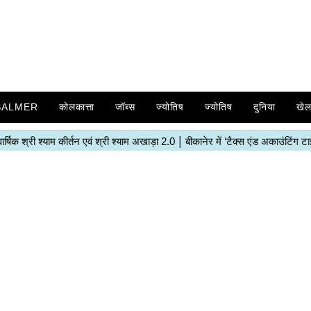
SALMER
कोलकात्ता
जॉब्स
ज्योतिष
ज्योतिष
दुनिया
खे