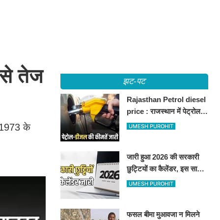
से तेज
झट-पट
Rajasthan Petrol diesel
price : राजस्थान में पेट्रोल-
डीजल की कीमतें जारी, जानिए
 1973 के
UMESH PUROHIT
बीकानेर समेत पुरे प्रदेश में नए
रेट
जारी हुआ 2026 की सरकारी
छुट्टियों का कैलेंडर, इस साल
कई बार मिलेगा लगातार
UMESH PUROHIT
अवकाश, देखें
फसल बीमा मुआवजा न मिलने