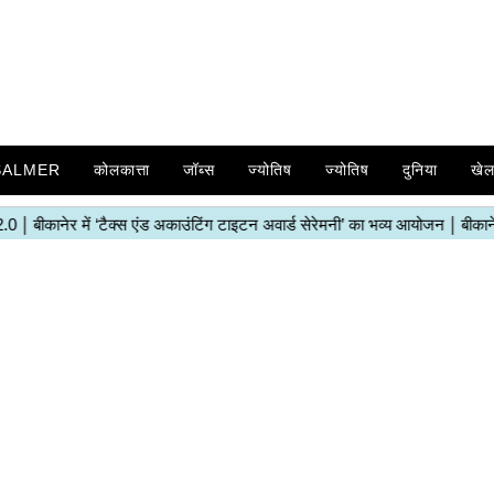
SALMER
कोलकात्ता
जॉब्स
ज्योतिष
ज्योतिष
दुनिया
खे