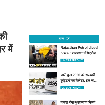
की
झट-पट
 में
Rajasthan Petrol diesel
price : राजस्थान में पेट्रोल-
डीजल की कीमतें जारी, जानिए
UMESH PUROHIT
बीकानेर समेत पुरे प्रदेश में नए
रेट
जारी हुआ 2026 की सरकारी
छुट्टियों का कैलेंडर, इस साल
कई बार मिलेगा लगातार
UMESH PUROHIT
अवकाश, देखें
फसल बीमा मुआवजा न मिलने