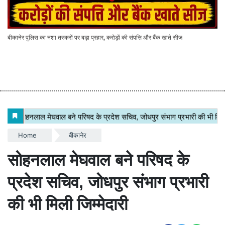
बीकानेर में ‘टैक्स एंड अकाउंटिंग टाइटन अवार्ड सेरेमनी’ का भव्य आयोजन